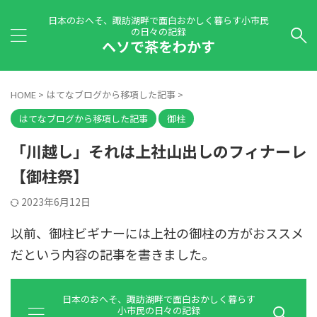
日本のおへそ、諏訪湖畔で面白おかしく暮らす小市民
の日々の記録
ヘソで茶をわかす
HOME
>
はてなブログから移項した記事
>
はてなブログから移項した記事
御柱
「川越し」それは上社山出しのフィナーレ
【御柱祭】
2023年6月12日
以前、御柱ビギナーには上社の御柱の方がおススメ
だという内容の記事を書きました。