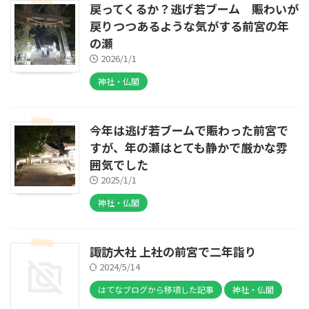
戻ってくるか？逃げ若ブーム 賑わいが
戻りつつあるような気がする前宮の年
の瀬
2026/1/1
神社・仏閣
今年は逃げ若ブームで賑わった前宮で
すが、年の瀬はとても静かで厳かな雰
囲気でした
2025/1/1
神社・仏閣
諏訪大社 上社の前宮で二年詣り
2024/5/14
はてなブログから移項した記事
神社・仏閣