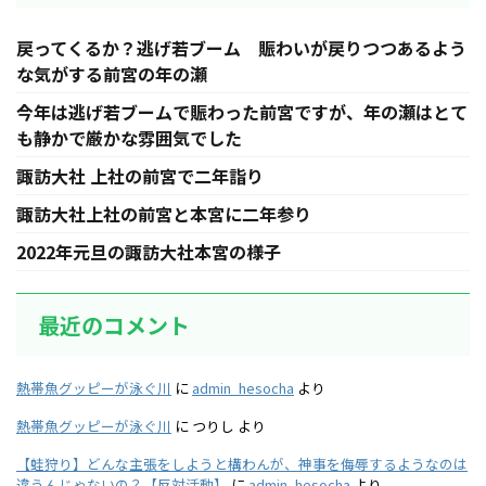
戻ってくるか？逃げ若ブーム 賑わいが戻りつつあるよう
な気がする前宮の年の瀬
今年は逃げ若ブームで賑わった前宮ですが、年の瀬はとて
も静かで厳かな雰囲気でした
諏訪大社 上社の前宮で二年詣り
諏訪大社上社の前宮と本宮に二年参り
2022年元旦の諏訪大社本宮の様子
最近のコメント
熱帯魚グッピーが泳ぐ川
に
admin_hesocha
より
熱帯魚グッピーが泳ぐ川
に
つりし
より
【蛙狩り】どんな主張をしようと構わんが、神事を侮辱するようなのは
違うんじゃないの？【反対活動】
に
admin_hesocha
より