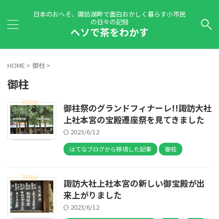
日本のおへそ、諏訪湖畔で面白おかしく暮らす小市民
の日々の記録
ヘソで茶をわかす
HOME
>
御柱
>
御柱
御柱祭のグランドフィナーレ!!諏訪大社
上社本宮の宝殿遷座祭を見てきました
2023/6/12
はてなブログから移項した記事
御柱
諏訪大社上社本宮の新しい御宝殿が出
来上がりました
2023/6/12