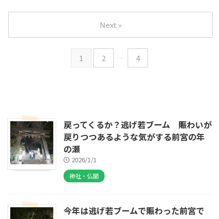
Next »
1
2
…
4
戻ってくるか？逃げ若ブーム 賑わいが
戻りつつあるような気がする前宮の年
の瀬
2026/1/1
神社・仏閣
今年は逃げ若ブームで賑わった前宮で