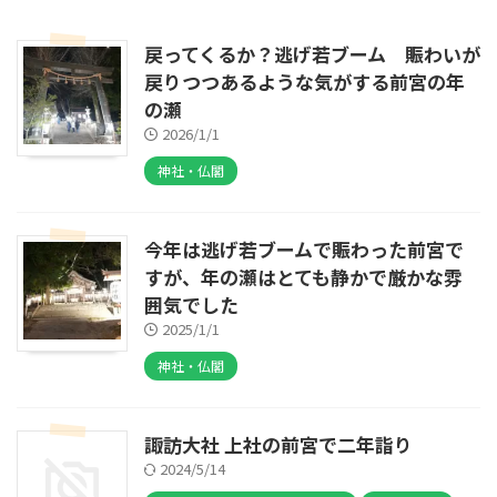
戻ってくるか？逃げ若ブーム 賑わいが
戻りつつあるような気がする前宮の年
の瀬
2026/1/1
神社・仏閣
今年は逃げ若ブームで賑わった前宮で
すが、年の瀬はとても静かで厳かな雰
囲気でした
2025/1/1
神社・仏閣
諏訪大社 上社の前宮で二年詣り
2024/5/14