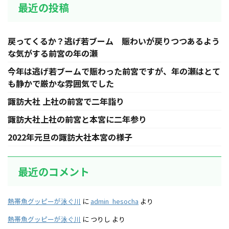
最近の投稿
戻ってくるか？逃げ若ブーム 賑わいが戻りつつあるよう
な気がする前宮の年の瀬
今年は逃げ若ブームで賑わった前宮ですが、年の瀬はとて
も静かで厳かな雰囲気でした
諏訪大社 上社の前宮で二年詣り
諏訪大社上社の前宮と本宮に二年参り
2022年元旦の諏訪大社本宮の様子
最近のコメント
熱帯魚グッピーが泳ぐ川
に
admin_hesocha
より
熱帯魚グッピーが泳ぐ川
に
つりし
より