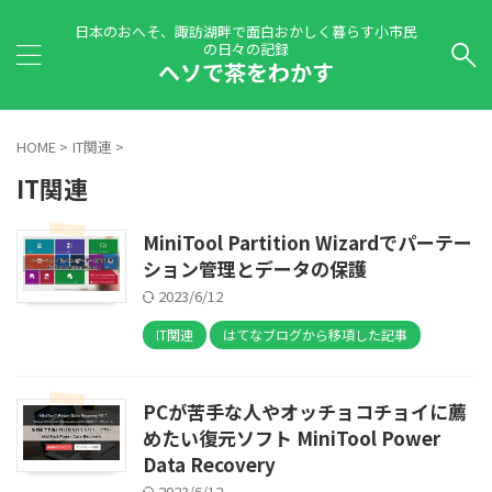
日本のおへそ、諏訪湖畔で面白おかしく暮らす小市民
の日々の記録
ヘソで茶をわかす
HOME
>
IT関連
>
IT関連
MiniTool Partition Wizardでパーテー
ション管理とデータの保護
2023/6/12
IT関連
はてなブログから移項した記事
PCが苦手な人やオッチョコチョイに薦
めたい復元ソフト MiniTool Power
Data Recovery
2023/6/12