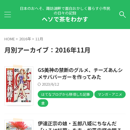
日本のおへそ、諏訪湖畔で面白おかしく暮らす小市民
の日々の記録
ヘソで茶をわかす
HOME
>
2016年
>
11月
月別アーカイブ：2016年11月
GS美神の禁断のグルメ、チーズあんシ
メサババーガーを作ってみた
2023/6/12
はてなブログから移項した記事
マンガ・アニメ
食
伊達正宗の娘・五郎八姫にちなんだ