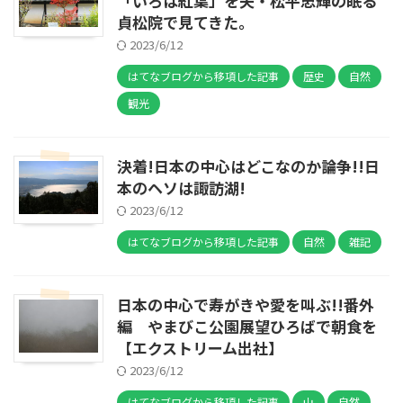
「いろは紅葉」を夫・松平忠輝の眠る
貞松院で見てきた。
2023/6/12
はてなブログから移項した記事
歴史
自然
観光
決着!日本の中心はどこなのか論争!!日
本のヘソは諏訪湖!
2023/6/12
はてなブログから移項した記事
自然
雑記
日本の中心で寿がきや愛を叫ぶ!!番外
編 やまびこ公園展望ひろばで朝食を
【エクストリーム出社】
2023/6/12
はてなブログから移項した記事
山
自然