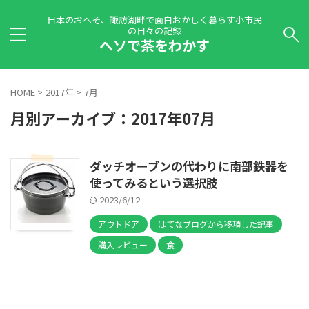
日本のおへそ、諏訪湖畔で面白おかしく暮らす小市民
の日々の記録
ヘソで茶をわかす
HOME
>
2017年
>
7月
月別アーカイブ：2017年07月
ダッチオーブンの代わりに南部鉄器を
使ってみるという選択肢
2023/6/12
アウトドア
はてなブログから移項した記事
購入レビュー
食