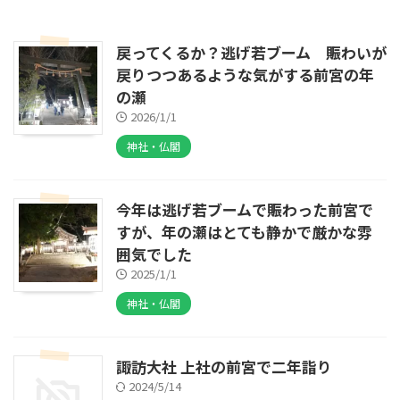
戻ってくるか？逃げ若ブーム 賑わいが
戻りつつあるような気がする前宮の年
の瀬
2026/1/1
神社・仏閣
今年は逃げ若ブームで賑わった前宮で
すが、年の瀬はとても静かで厳かな雰
囲気でした
2025/1/1
神社・仏閣
諏訪大社 上社の前宮で二年詣り
2024/5/14