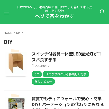
日本のおへそ、諏訪湖畔で面白おかしく暮らす小市民
の日々の記録
ヘソで茶をわかす
HOME
>
DIY
>
DIY
スイッチ付器具一体型LED蛍光灯がコ
スパ良すぎる
2023/6/12
DIY
はてなブログから移項した記事
購入レビュー
賃貸でもディアウォールで安心・簡単
DIY!!パーテーションの代わりにもなる