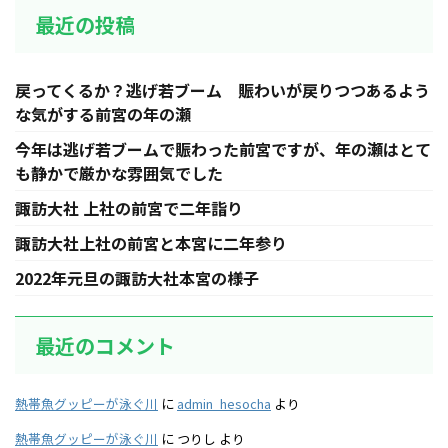
最近の投稿
戻ってくるか？逃げ若ブーム 賑わいが戻りつつあるよう
な気がする前宮の年の瀬
今年は逃げ若ブームで賑わった前宮ですが、年の瀬はとて
も静かで厳かな雰囲気でした
諏訪大社 上社の前宮で二年詣り
諏訪大社上社の前宮と本宮に二年参り
2022年元旦の諏訪大社本宮の様子
最近のコメント
熱帯魚グッピーが泳ぐ川
に
admin_hesocha
より
熱帯魚グッピーが泳ぐ川
に
つりし
より