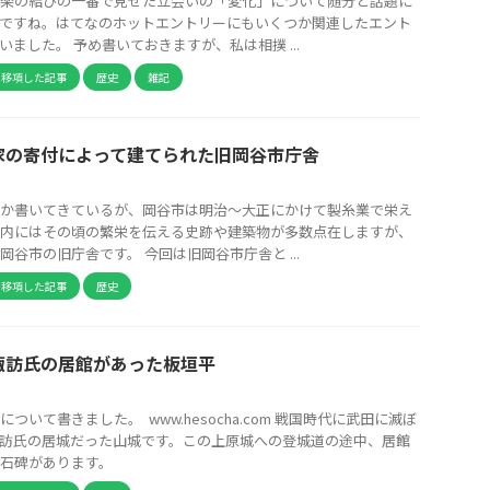
楽の結びの一番で見せた立会いの「変化」について随分と話題に
ですね。はてなのホットエントリーにもいくつか関連したエント
いました。 予め書いておきますが、私は相撲 ...
ら移項した記事
歴史
雑記
家の寄付によって建てられた旧岡谷市庁舎
か書いてきているが、岡谷市は明治～大正にかけて製糸業で栄え
内にはその頃の繁栄を伝える史跡や建築物が多数点在しますが、
岡谷市の旧庁舎です。 今回は旧岡谷市庁舎と ...
ら移項した記事
歴史
諏訪氏の居館があった板垣平
ついて書きました。 www.hesocha.com 戦国時代に武田に滅ぼ
訪氏の居城だった山城です。この上原城への登城道の途中、居館
石碑があります。