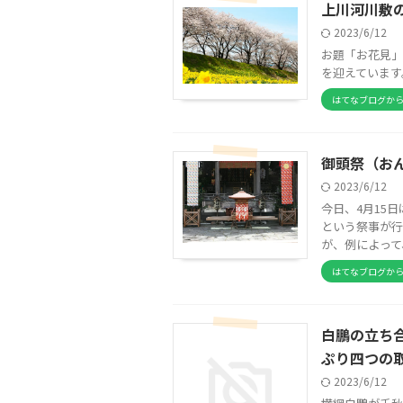
上川河川敷
2023/6/12
お題「お花見」
を迎えています。
はてなブログか
御頭祭（お
2023/6/12
今日、4月15
という祭事が行
が、例によって、
はてなブログか
白鵬の立ち
ぷり四つの
2023/6/12