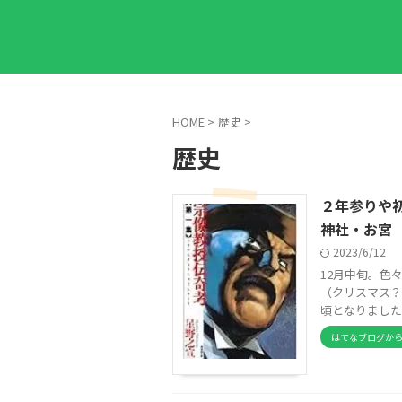
HOME
>
歴史
>
歴史
２年参りや
神社・お宮
2023/6/12
12月中旬。色
（クリスマス？
頃となりました。
はてなブログか