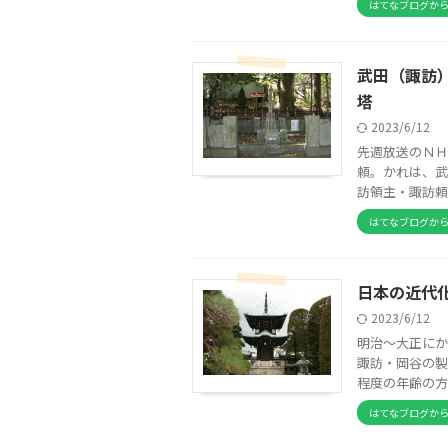
はてなブログか
武田（諏訪
塔
2023/6/12
先週放送のＮＨ
頼。かれは、武
訪領主・諏訪頼
はてなブログか
日本の近代
2023/6/12
明治～大正にか
諏訪・岡谷の製
程度の年齢の方
はてなブログか