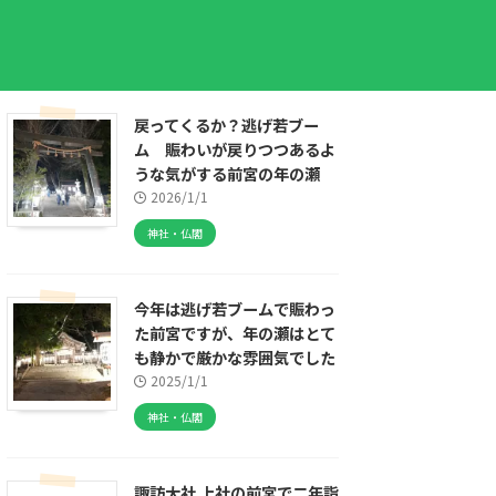
戻ってくるか？逃げ若ブー
ム 賑わいが戻りつつあるよ
うな気がする前宮の年の瀬
2026/1/1
神社・仏閣
今年は逃げ若ブームで賑わっ
た前宮ですが、年の瀬はとて
も静かで厳かな雰囲気でした
2025/1/1
神社・仏閣
諏訪大社 上社の前宮で二年詣