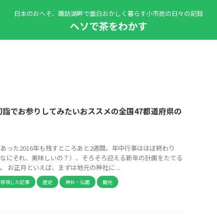
日本のおへそ、諏訪湖畔で面白おかしく暮らす小市民の日々の記録
ヘソで茶をわかす
初詣でお参りしてみたいおススメの全国47都道府県の
々あった2016年も残すところあと2週間。年中行事はほぼ終わり
なにそれ、美味しいの？）、そろそろ迎える新年の計画をたてる
 お正月といえば、まずは地元の神社に ...
ら移項した記事
歴史
神社・仏閣
観光