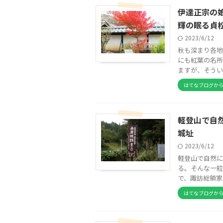
伊達正宗の
輝の眠る貞
2023/6/12
秋も深まり各地
にも紅葉の名所
ますが、そうい
はてなブログか
軽登山で自
城址
2023/6/12
軽登山で自然に
る。そんな一粒
で、諏訪総領家最
はてなブログか