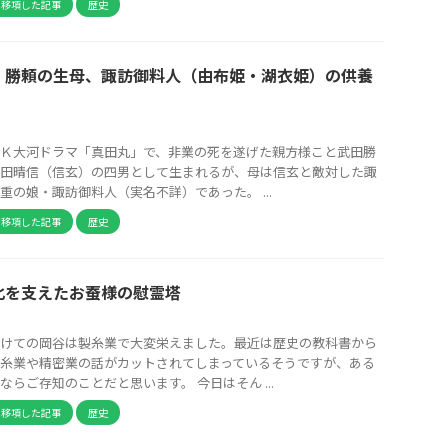
ら移項した記事
歴史
）勝頼の生母、諏訪御料人（由布姫・湖衣姫）の供養
Ｋ大河ドラマ「真田丸」で、非業の死を遂げた親方様こと武田勝
田晴信（信玄）の四男として生まれるが、母は信玄と敵対した諏
重の娘・諏訪御料人（実名不詳）であった。 ...
ら移項した記事
歴史
化を支えたお蚕様の慰霊塔
けての岡谷は製糸業で大変栄えました。最近は歴史の教科書から
糸業や精密業の話がカットされてしまっているそうですが、ある
ならご存知のことだと思います。 今日はそん ...
ら移項した記事
歴史