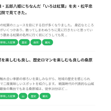
娘・五郎八姫にちなんだ「いろは紅葉」を夫・松平忠
松院で見てきた。
の紅葉のニュースを目にする日が多くなりました。 身近なところ
がいくつかあり、散ってしまわぬうちに見に行きたいと思ってい
う数ある紅葉の名所に行く前にどうしても見 ...
ら移項した記事
歴史
自然
観光
然を楽しむも良し、歴史ロマンを楽しむも良しの桑原
触れ合い季節の移ろいを楽しみながら、地域の歴史を感じられ
で二度美味しいスポットを紹介します。 戦国時代の代表的な山城
後の舞台でもある桑原城は、徒歩20分ほど ...
ら移項した記事
山
歴史
観光