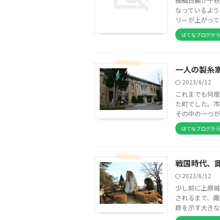
横綱白鵬が千秋
なっているよう
リーが上がって
はてなブログか
一人の製糸
2023/6/12
これまでも何度
た町でした。市
その中の一つが
はてなブログか
戦国時代、
2023/6/12
少し前に上原城に
されるまで、諏
跡を示す大きな