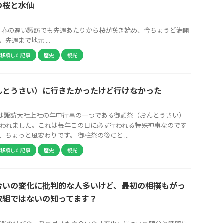
の桜と水仙
 春の遅い諏訪でも先週あたりから桜が咲き始め、今ちょうど満開
先週まで地元 ...
ら移項した記事
歴史
観光
んとうさい）に行きたかったけど行けなかった
日は諏訪大社上社の年中行事の一つである御頭祭（おんとうさい）
われました。これは毎年この日に必ず行われる特殊神事なのです
ちょっと風変わりです。 御柱祭の後だと ...
ら移項した記事
歴史
観光
合いの変化に批判的な人多いけど、最初の相撲もがっ
取組ではないの知ってます？