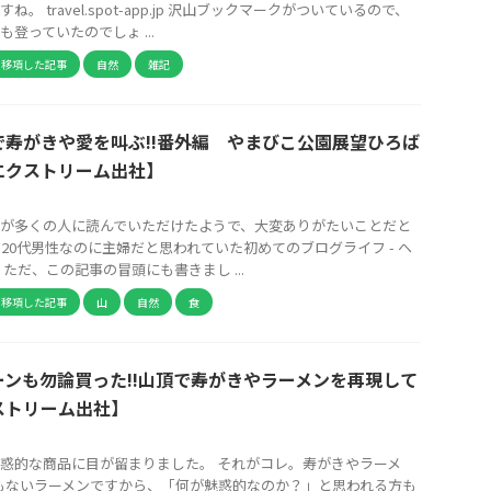
。 travel.spot-app.jp 沢山ブックマークがついているので、
登っていたのでしょ ...
ら移項した記事
自然
雑記
で寿がきや愛を叫ぶ!!番外編 やまびこ公園展望ひろば
エクストリーム出社】
が多くの人に読んでいただけたようで、大変ありがたいことだと
 20代男性なのに主婦だと思われていた初めてのブログライフ - ヘ
ただ、この記事の冒頭にも書きまし ...
ら移項した記事
山
自然
食
ーンも勿論買った!!山頂で寿がきやラーメンを再現して
ストリーム出社】
惑的な商品に目が留まりました。 それがコレ。寿がきやラーメ
もないラーメンですから、「何が魅惑的なのか？」と思われる方も