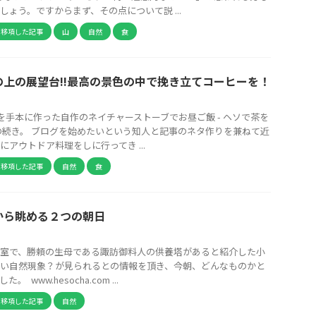
しょう。ですからまず、その点について説 ...
ら移項した記事
山
自然
食
の上の展望台!!最高の景色の中で挽き立てコーヒーを！
ブを手本に作った自作のネイチャーストーブでお昼ご飯 - ヘソで茶を
の続き。 ブログを始めたいという知人と記事のネタ作りを兼ねて近
にアウトドア料理をしに行ってき ...
ら移項した記事
自然
食
から眺める２つの朝日
室で、勝頼の生母である諏訪御料人の供養塔があると紹介した小
い自然現象？が見られるとの情報を頂き、今朝、どんなものかと
 www.hesocha.com ...
ら移項した記事
自然