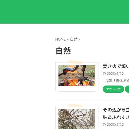
HOME
>
自然
>
自然
焚き火で焼
2023/6/12
お題「夏休みの思
アウトドア
その辺から
味あふれす
2023/6/12