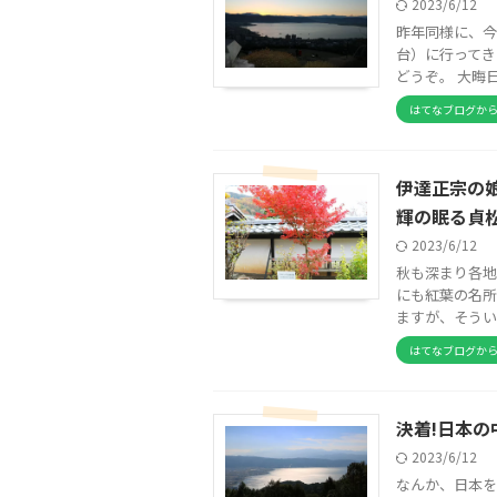
2023/6/12
昨年同様に、今
台）に行ってき
どうぞ。 大晦
はてなブログか
伊達正宗の
輝の眠る貞
2023/6/12
秋も深まり各地
にも紅葉の名所
ますが、そうい
はてなブログか
決着!日本の
2023/6/12
なんか、日本を