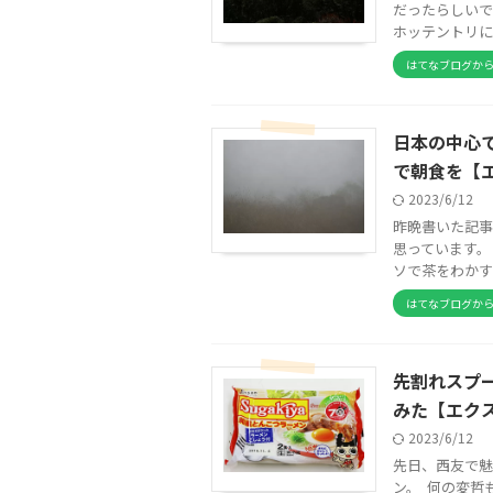
だったらしいですね
ホッテントリにも
はてなブログか
日本の中心
で朝食を【
2023/6/12
昨晩書いた記事
思っています。
ソで茶をわかす 
はてなブログか
先割れスプ
みた【エク
2023/6/12
先日、西友で魅
ン。 何の変哲