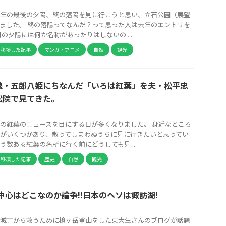
年の最後の夕陽、終の落陽を見に行こうと思い、立石公園（展望
ました。 終の落陽ってなんだ？って思った人は去年のエントリを
日の夕陽には何か名称があったりはしないの ...
ら移項した記事
マンガ・アニメ
自然
観光
娘・五郎八姫にちなんだ「いろは紅葉」を夫・松平忠
松院で見てきた。
の紅葉のニュースを目にする日が多くなりました。 身近なところ
がいくつかあり、散ってしまわぬうちに見に行きたいと思ってい
う数ある紅葉の名所に行く前にどうしても見 ...
ら移項した記事
歴史
自然
観光
中心はどこなのか論争!!日本のヘソは諏訪湖!
滅亡から救うために槍ヶ岳登山をした東大生さんのブログが話題