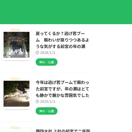
戻ってくるか？逃げ若ブー
ム 賑わいが戻りつつあるよ
うな気がする前宮の年の瀬
2026/1/1
神社・仏閣
今年は逃げ若ブームで賑わっ
た前宮ですが、年の瀬はとて
も静かで厳かな雰囲気でした
2025/1/1
神社・仏閣
諏訪大社 上社の前宮で二年詣