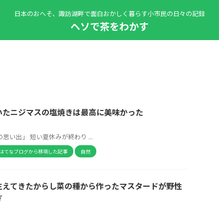
日本のおへそ、諏訪湖畔で面白おかしく暮らす小市民の日々の記録
ヘソで茶をわかす
いたニジマスの塩焼きは最高に美味かった
い出」 短い夏休みが終わり ...
はてなブログから移項した記事
自然
生えてきたからし菜の種から作ったマスタードが野性
ぎ