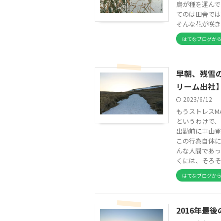
鳥が種を運んで
てのは田舎では
そんな花が咲きま
はてなブログか
早朝、残雪
リーム出社
2023/6/12
もうストレスMA
というわけで、
出勤前に車山登
この行為自体に
んな人間であっ
くには、そろそ
はてなブログか
2016年最