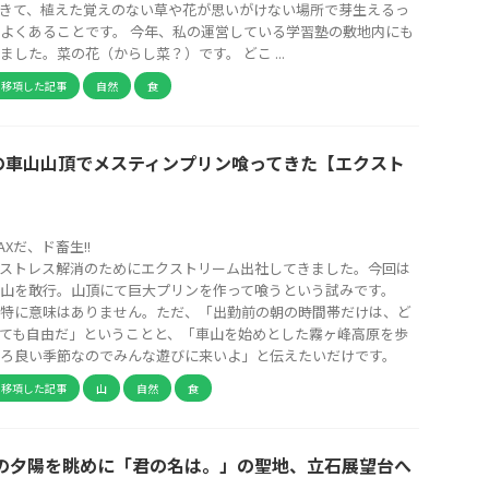
きて、植えた覚えのない草や花が思いがけない場所で芽生えるっ
よくあることです。 今年、私の運営している学習塾の敷地内にも
した。菜の花（からし菜？）です。 どこ ...
ら移項した記事
自然
食
の車山山頂でメスティンプリン喰ってきた【エクスト
】
Xだ、ド畜生!!
ストレス解消のためにエクストリーム出社してきました。今回は
山を敢行。山頂にて巨大プリンを作って喰うという試みです。
特に意味はありません。ただ、「出勤前の朝の時間帯だけは、ど
ても自由だ」ということと、「車山を始めとした霧ヶ峰高原を歩
ろ良い季節なのでみんな遊びに来いよ」と伝えたいだけです。
ら移項した記事
山
自然
食
後の夕陽を眺めに「君の名は。」の聖地、立石展望台へ