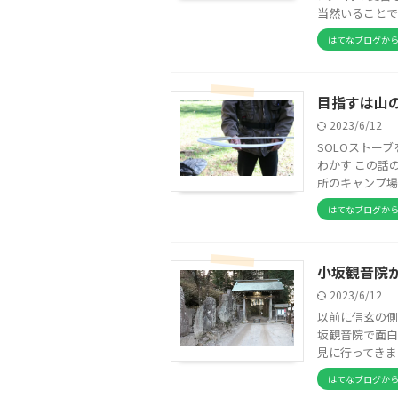
当然いることで
はてなブログか
目指すは山
2023/6/12
SOLOストー
わかす この話
所のキャンプ場
はてなブログか
小坂観音院
2023/6/12
以前に信玄の側
坂観音院で面白
見に行ってきました。
はてなブログか