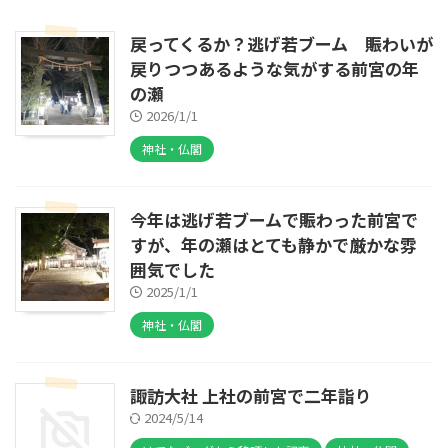
戻ってくるか？逃げ若ブーム 賑わいが
戻りつつあるような気がする前宮の年
の瀬
2026/1/1
神社・仏閣
今年は逃げ若ブームで賑わった前宮で
すが、年の瀬はとても静かで厳かな雰
囲気でした
2025/1/1
神社・仏閣
諏訪大社 上社の前宮で二年詣り
2024/5/14