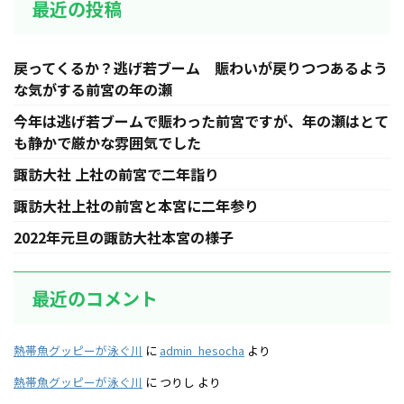
最近の投稿
戻ってくるか？逃げ若ブーム 賑わいが戻りつつあるよう
な気がする前宮の年の瀬
今年は逃げ若ブームで賑わった前宮ですが、年の瀬はとて
も静かで厳かな雰囲気でした
諏訪大社 上社の前宮で二年詣り
諏訪大社上社の前宮と本宮に二年参り
2022年元旦の諏訪大社本宮の様子
最近のコメント
熱帯魚グッピーが泳ぐ川
に
admin_hesocha
より
熱帯魚グッピーが泳ぐ川
に
つりし
より