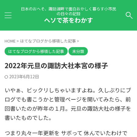
日本のおへそ、諏訪湖畔で面白おかしく暮らす小市民
の日々の記録
ヘソで茶をわかす
HOME
>
はてなブログから移項した記事
>
はてなブログから移項した記事
未分類
2022年元旦の諏訪大社本宮の様子
2023年6月12日
いやぁ、ビックリしちゃいますよね。久しぶりにブ
ログでも書こうかと管理ページを開いてみたら、前
回書いたのが昨年の１月。元旦の諏訪大社の様子を
書いたものでした。
つまり丸々一年更新を サボって 休んでいたわけで