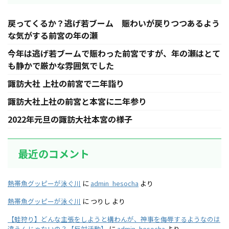
戻ってくるか？逃げ若ブーム 賑わいが戻りつつあるよう
な気がする前宮の年の瀬
今年は逃げ若ブームで賑わった前宮ですが、年の瀬はとて
も静かで厳かな雰囲気でした
諏訪大社 上社の前宮で二年詣り
諏訪大社上社の前宮と本宮に二年参り
2022年元旦の諏訪大社本宮の様子
最近のコメント
熱帯魚グッピーが泳ぐ川
に
admin_hesocha
より
熱帯魚グッピーが泳ぐ川
に
つりし
より
【蛙狩り】どんな主張をしようと構わんが、神事を侮辱するようなのは
違うんじゃないの？【反対活動】
に
admin_hesocha
より