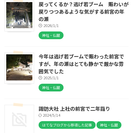
戻ってくるか？逃げ若ブーム 賑わいが
戻りつつあるような気がする前宮の年
の瀬
2026/1/1
神社・仏閣
今年は逃げ若ブームで賑わった前宮で
すが、年の瀬はとても静かで厳かな雰
囲気でした
2025/1/1
神社・仏閣
諏訪大社 上社の前宮で二年詣り
2024/5/14
はてなブログから移項した記事
神社・仏閣