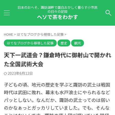
日本のおへそ、諏訪湖畔で面白おかしく暮らす小市民
の日々の記録
ヘソで茶をわかす
HOME
>
はてなブログから移項した記事
>
はてなブログから移項した記事
歴史
観光
天下一武道会？鎌倉時代に御射山で開かれ
た全国武術大会
2023年6月12日
子どもの頃、地元の歴史を学ぶと諏訪の武士は戦国
時代は武田に敗れ、幕末も水戸浪士にやられるなど
パッとしない。なんだか、諏訪の武士ってのは弱い
のかなぁっとガッカリしていました。でも、そんな