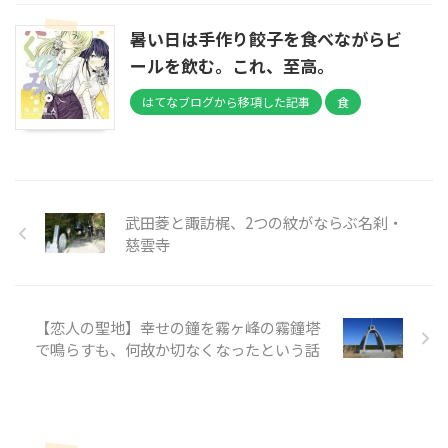
暑い日は手作り餃子を食べながらビ
ールを飲む。これ、至高。
はてなブログから移項した記事
食
武田菱と諏訪梶、2つの紋がならぶ名刹・
慈雲寺
【恋人の聖地】幸せの鐘を霧ヶ峰の霧鐘塔
で鳴らすも、何故か切なくなったという話