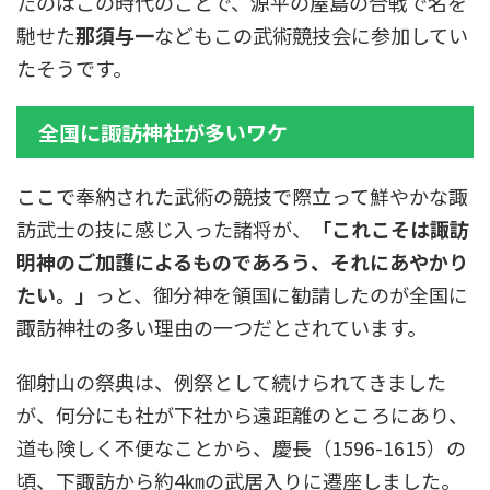
たのはこの時代のことで、源平の屋島の合戦で名を
馳せた
那須与一
などもこの武術競技会に参加してい
たそうです。
全国に諏訪神社が多いワケ
ここで奉納された武術の競技で際立って鮮やかな諏
訪武士の技に感じ入った諸将が、
「これこそは諏訪
明神のご加護によるものであろう、それにあやかり
たい。」
っと、御分神を領国に勧請したのが全国に
諏訪神社の多い理由の一つだとされています。
御射山の祭典は、例祭として続けられてきました
が、何分にも社が下社から遠距離のところにあり、
道も険しく不便なことから、慶長（1596-1615）の
頃、下諏訪から約4㎞の武居入りに遷座しました。