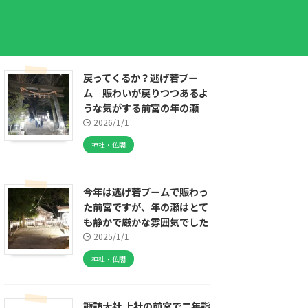
戻ってくるか？逃げ若ブー
ム 賑わいが戻りつつあるよ
うな気がする前宮の年の瀬
2026/1/1
神社・仏閣
今年は逃げ若ブームで賑わっ
た前宮ですが、年の瀬はとて
も静かで厳かな雰囲気でした
2025/1/1
神社・仏閣
諏訪大社 上社の前宮で二年詣