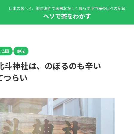
日本のおへそ、諏訪湖畔で面白おかしく暮らす小市民の日々の記録
ヘソで茶をわかす
・仏閣
観光
北斗神社は、のぼるのも辛い
てつらい