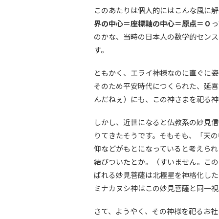
このあたりは個人的にはこんな風に解
界の中心＝座標軸の中心＝原点＝０
っ
のかな、当時の日本人の数学的センス
す。
ともかく、エライ神様なのに直ぐに姿
そのため平安時代につくられた、延喜
んだねぇ）にも、この神さまを祀る神
しかし、近世になると仏教系の妙見信
りてきたそうです。そもそも、「天の
仰などがもとになっていると考えられ
結びついたとか。（すいません。この
ばれる妙見菩薩は北極星を神格化した
ミナカヌシ神はこの妙見菩薩と同一視
さて、ようやく、その神様を祀るお社