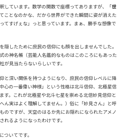
釈しています。数学の関数で座標ってありますが、「
世
てことなのかな、だから世界ができた瞬間に姿が消えた
ってすげぇな」っと思っています。まぁ、勝手な想像で
を隠したために庶民の信仰にも顔を出しませんでした。
式の神名帳（芸能人名鑑的なものはこのころにもあった
社が見当たらないらしいです。
仰と深い関係を持つようになり、庶民の信仰レベルに降
中心の一番偉い神様」という性格は北斗信仰、北極星信
ます。これが北極星や北斗七星を崇める北信妙見信仰と
へん実はよく理解してません。）俗に「妙見さん」と呼
ものですが、天空のはるか先にお隠れになられたアメノ
されるようになったわけです。
についてです。