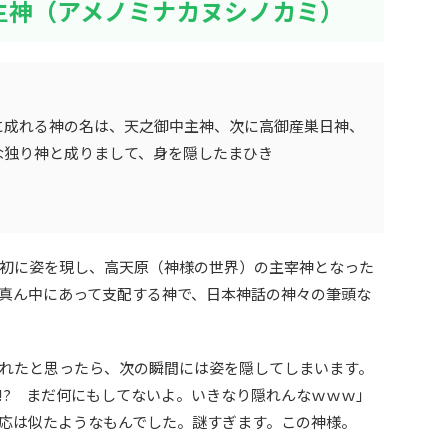
主神（アメノミナカヌシノカミ）
に成れる神の名は、天之御中主神、次に高御産巣日神、
な独り神と成りまして、身を隠したまひき
初に姿を現し、高天原（神様の世界）の主宰神となった
真ん中にあって支配する神で、日本神話の神々の筆頭な
れたと思ったら、次の瞬間には姿を隠してしまいます。
!? まだ何にもしてないよ。いきなり隠れんなｗｗｗ」
応は似たようなもんでした。謎すぎます。この神様。