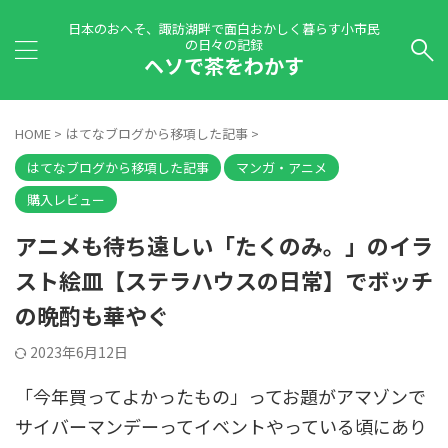
日本のおへそ、諏訪湖畔で面白おかしく暮らす小市民
の日々の記録
ヘソで茶をわかす
HOME
>
はてなブログから移項した記事
>
はてなブログから移項した記事
マンガ・アニメ
購入レビュー
アニメも待ち遠しい「たくのみ。」のイラ
スト絵皿【ステラハウスの日常】でボッチ
の晩酌も華やぐ
2023年6月12日
「今年買ってよかったもの」ってお題がアマゾンで
サイバーマンデーってイベントやっている頃にあり