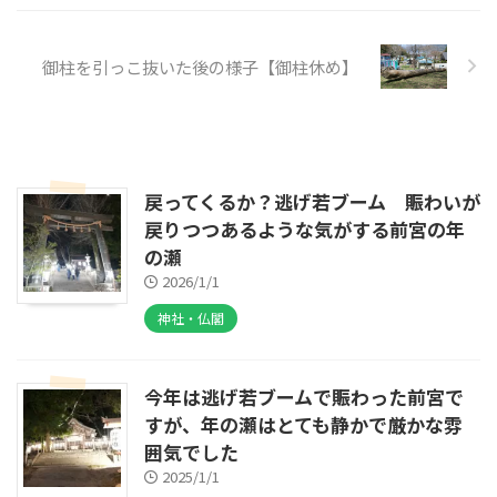
御柱を引っこ抜いた後の様子【御柱休め】
戻ってくるか？逃げ若ブーム 賑わいが
戻りつつあるような気がする前宮の年
の瀬
2026/1/1
神社・仏閣
今年は逃げ若ブームで賑わった前宮で
すが、年の瀬はとても静かで厳かな雰
囲気でした
2025/1/1