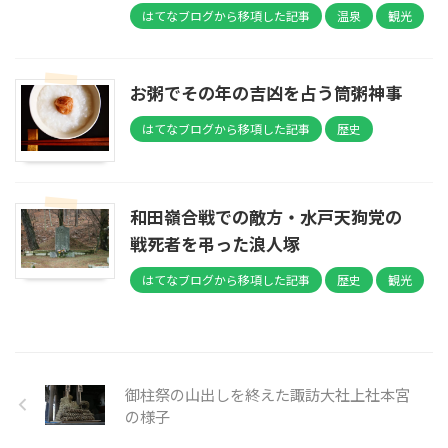
はてなブログから移項した記事
温泉
観光
お粥でその年の吉凶を占う筒粥神事
はてなブログから移項した記事
歴史
和田嶺合戦での敵方・水戸天狗党の
戦死者を弔った浪人塚
はてなブログから移項した記事
歴史
観光
御柱祭の山出しを終えた諏訪大社上社本宮
の様子