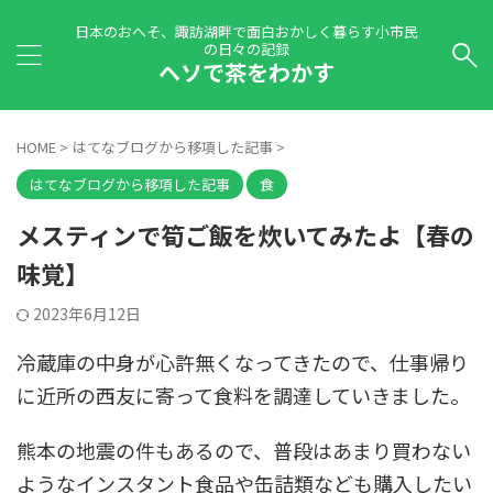
日本のおへそ、諏訪湖畔で面白おかしく暮らす小市民
の日々の記録
ヘソで茶をわかす
HOME
>
はてなブログから移項した記事
>
はてなブログから移項した記事
食
メスティンで筍ご飯を炊いてみたよ【春の
味覚】
2023年6月12日
冷蔵庫の中身が心許無くなってきたので、仕事帰り
に近所の西友に寄って食料を調達していきました。
熊本の地震の件もあるので、普段はあまり買わない
ようなインスタント食品や缶詰類なども購入したい