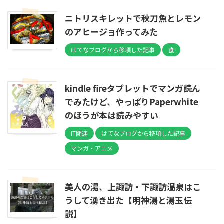
ニトリスキレットで秋刀魚とレモン
のアヒージョ作ってみた
はてなブログから移項した記事
食
kindle fireタブレットでマンガ読ん
でみたけど、やっぱりPaperwhite
のほうが本は読みやすい
IT関連
はてなブログから移項した記事
マンガ・アニメ
美人の湯、上諏訪・下諏訪温泉はこ
うして湧き出た【明神湯と湯玉伝
説】