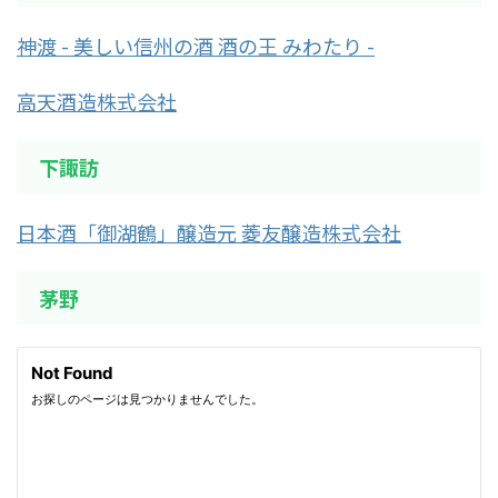
神渡 - 美しい信州の酒 酒の王 みわたり -
高天酒造株式会社
下諏訪
日本酒「御湖鶴」醸造元 菱友醸造株式会社
茅野