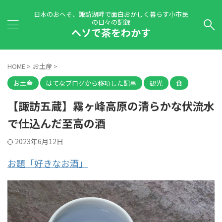
日本のおへそ、諏訪湖畔で面白おかしく暮らす小市民
の日々の記録
ヘソで茶をわかす
HOME
>
お土産
>
お土産
はてなブログから移項した記事
観光
食
【諏訪五蔵】霧ヶ峰高原の清らかな伏流水
で仕込んだ至高の酒
2023年6月12日
お題「好きなお酒」