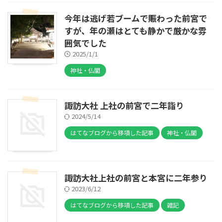
今年は逃げ若ブームで賑わった前宮で
すが、年の瀬はとても静かで厳かな雰
囲気でした
2025/1/1
神社・仏閣
諏訪大社 上社の前宮で二年詣り
2024/5/14
はてなブログから移項した記事
神社・仏閣
諏訪大社上社の前宮と本宮に二年参り
2023/6/12
はてなブログから移項した記事
雑記