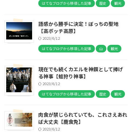
はてなブログから移項した記事
歴史
観光
語感から勝手に決定！ぼっちの聖地
【高ボッチ高原】
2023/6/12
はてなブログから移項した記事
山
観光
現在でも続くカエルを神饌として捧げ
る神事【蛙狩り神事】
2023/6/12
はてなブログから移項した記事
歴史
観光
肉食が禁じられていても、これさえあれ
ば大丈夫【鹿食免】
2023/6/12