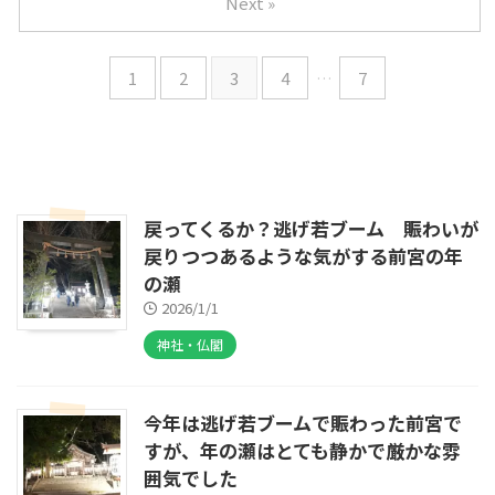
Next »
1
2
3
4
…
7
戻ってくるか？逃げ若ブーム 賑わいが
戻りつつあるような気がする前宮の年
の瀬
2026/1/1
神社・仏閣
今年は逃げ若ブームで賑わった前宮で
すが、年の瀬はとても静かで厳かな雰
囲気でした