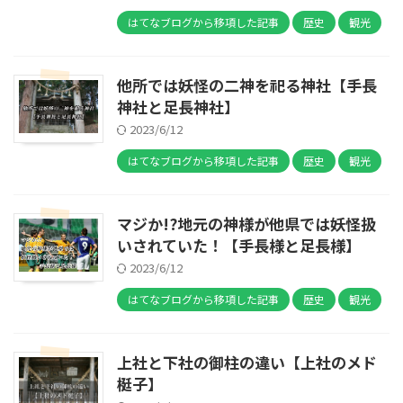
はてなブログから移項した記事
歴史
観光
他所では妖怪の二神を祀る神社【手長
神社と足長神社】
2023/6/12
はてなブログから移項した記事
歴史
観光
マジか!?地元の神様が他県では妖怪扱
いされていた！【手長様と足長様】
2023/6/12
はてなブログから移項した記事
歴史
観光
上社と下社の御柱の違い【上社のメド
梃子】