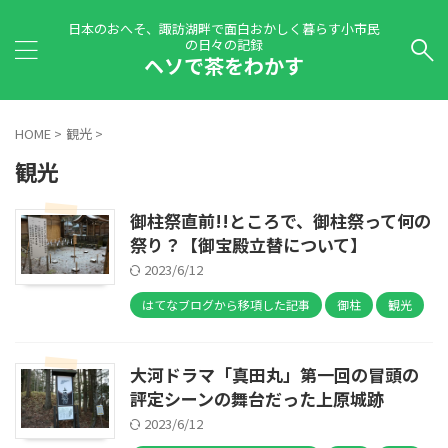
日本のおへそ、諏訪湖畔で面白おかしく暮らす小市民
の日々の記録
ヘソで茶をわかす
HOME
>
観光
>
観光
御柱祭直前!!ところで、御柱祭って何の
祭り？【御宝殿立替について】
2023/6/12
はてなブログから移項した記事
御柱
観光
大河ドラマ「真田丸」第一回の冒頭の
評定シーンの舞台だった上原城跡
2023/6/12