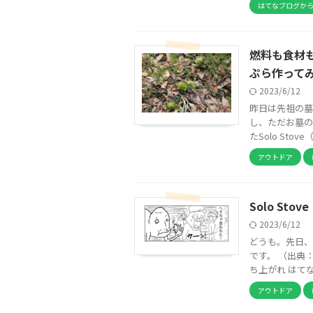
はてなブログか
燃料も食材も
ぷら作って
2023/6/12
昨日は先祖の墓
し、ただお墓の
たSolo Sto
アウトドア
Solo S
2023/6/12
どうも。先日、
です。 （出典
ち上がれ はてな
アウトドア