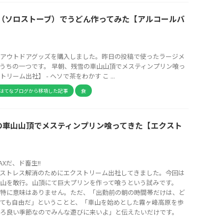
tove（ソロストーブ）でうどん作ってみた【アルコールバ
アウトドアグッズを購入しました。昨日の投稿で使ったラージメ
うちの一つです。 早朝、残雪の車山山頂でメスティンプリン喰っ
リーム出社】 - ヘソで茶をわかす こ ...
はてなブログから移項した記事
食
の車山山頂でメスティンプリン喰ってきた【エクスト
】
Xだ、ド畜生!!
ストレス解消のためにエクストリーム出社してきました。今回は
山を敢行。山頂にて巨大プリンを作って喰うという試みです。
特に意味はありません。ただ、「出勤前の朝の時間帯だけは、ど
ても自由だ」ということと、「車山を始めとした霧ヶ峰高原を歩
ろ良い季節なのでみんな遊びに来いよ」と伝えたいだけです。