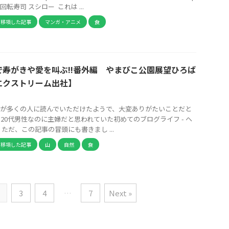
転寿司 スシロー これは ...
ら移項した記事
マンガ・アニメ
食
で寿がきや愛を叫ぶ!!番外編 やまびこ公園展望ひろば
エクストリーム出社】
が多くの人に読んでいただけたようで、大変ありがたいことだと
 20代男性なのに主婦だと思われていた初めてのブログライフ - ヘ
ただ、この記事の冒頭にも書きまし ...
ら移項した記事
山
自然
食
3
4
…
7
Next »