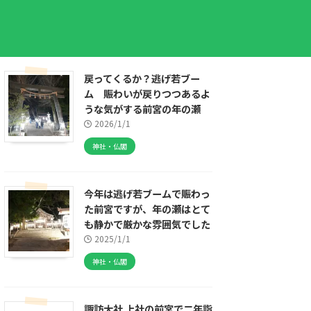
戻ってくるか？逃げ若ブー
ム 賑わいが戻りつつあるよ
うな気がする前宮の年の瀬
2026/1/1
神社・仏閣
今年は逃げ若ブームで賑わっ
た前宮ですが、年の瀬はとて
も静かで厳かな雰囲気でした
2025/1/1
神社・仏閣
諏訪大社 上社の前宮で二年詣