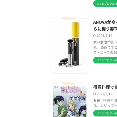
はてなブログか
ANOVAが
らに握り寿
2023/6/12
食い意地が張っ
す。 最近です
ストビーフの記
はてなブログか
得意料理で
2023/6/12
お題「得意料理
う。 といっても .
はてなブログか