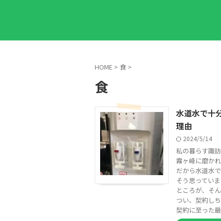
HOME
>
食
>
食
水道水で十
理由
2024/5/14
私の暮らす諏訪
霧ヶ峰に磨かれ
だから水道水で
そう思っていま
ところが、そん
つい、契約しち
契約に至った最