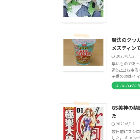
魔法のクッ
メスティン
2023/6/12
早いものであっ
師(先生)も走
子供の頃はイマ
はてなブログか
GS美神の
た
2023/6/12
数日前にスシロ
した。 キャンペ