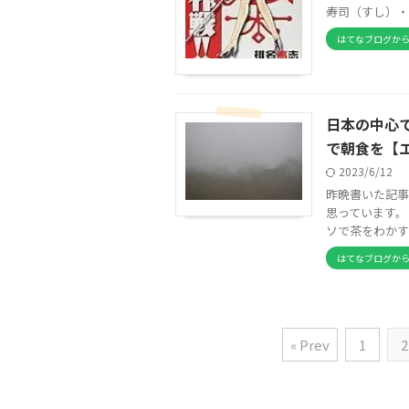
寿司（すし）・回
はてなブログか
日本の中心
で朝食を【
2023/6/12
昨晩書いた記事
思っています。
ソで茶をわかす 
はてなブログか
« Prev
1
2