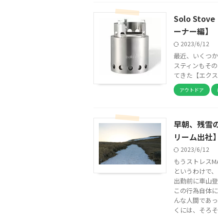
Solo S
ーナー編】
2023/6/12
最近、いくつか
スティンもその
てきた【エクスト
アウトドア
早朝、残雪
リーム出社
2023/6/12
もうストレスMA
というわけで、
出勤前に車山登
この行為自体に
んな人間であっ
くには、そろそ