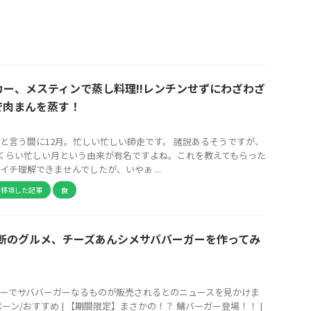
カー、メスティンで蒸し料理!!レンチンせずにわざわざ
で肉まんを蒸す！
と言う間に12月。忙しい忙しい師走です。 諸説あるそうですが、
るくらい忙しい月という由来が有名ですよね。これを教えてもらった
イチ理解できませんでしたが、いやぁ ...
ら移項した記事
食
禁断のグルメ、チーズあんシメサババーガーを作ってみ
ーでサババーガーなるものが販売されるとのニュースを見かけま
ーン/おすすめ | 【期間限定】まさかの！？ 鯖バーガー登場！！ |