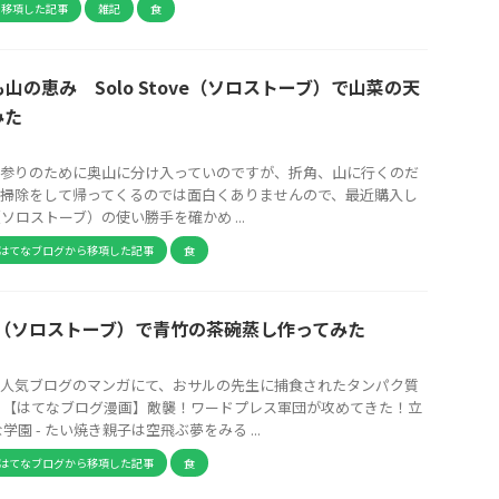
ら移項した記事
雑記
食
山の恵み Solo Stove（ソロストーブ）で山菜の天
みた
参りのために奥山に分け入っていのですが、折角、山に行くのだ
掃除をして帰ってくるのでは面白くありませんので、最近購入し
ve（ソロストーブ）の使い勝手を確かめ ...
はてなブログから移項した記事
食
tove（ソロストーブ）で青竹の茶碗蒸し作ってみた
人気ブログのマンガにて、おサルの先生に捕食されたタンパク質
：【はてなブログ漫画】敵襲！ワードプレス軍団が攻めてきた！立
学園 - たい焼き親子は空飛ぶ夢をみる ...
はてなブログから移項した記事
食