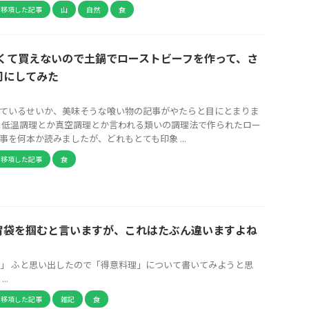
ら移項した記事
山
自然
食
高くて買えないので土鍋でローストビーフを作って、さ
司にしてみた
ているせいか、美味そうな喰い物の記事がやたらと目にとまりま
と低温調理とか真空調理とか言われる類いの調理法で作られたロー
事を何本か読みましたが、どれもとても印象 ...
ら移項した記事
食
胃袋を掴むと言いますが、これはたぶん違いますよね
」 ふと思い出したので「得意料理」について書いてみようと思
..
ら移項した記事
雑記
食