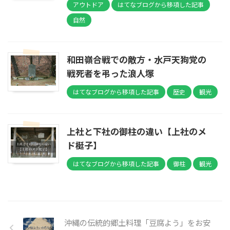
アウトドア
はてなブログから移項した記事
自然
和田嶺合戦での敵方・水戸天狗党の
戦死者を弔った浪人塚
はてなブログから移項した記事
歴史
観光
上社と下社の御柱の違い【上社のメ
ド梃子】
はてなブログから移項した記事
御柱
観光
沖縄の伝統的郷土料理「豆腐よう」をお安