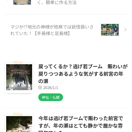
く、簡単に作る方法
マジか!?地元の神様が他県では妖怪扱いさ
れていた！【手長様と足長様】
戻ってくるか？逃げ若ブーム 賑わいが
戻りつつあるような気がする前宮の年
の瀬
2026/1/1
神社・仏閣
今年は逃げ若ブームで賑わった前宮で
すが、年の瀬はとても静かで厳かな雰