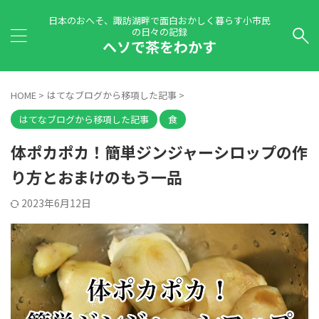
日本のおへそ、諏訪湖畔で面白おかしく暮らす小市民
の日々の記録
ヘソで茶をわかす
HOME
>
はてなブログから移項した記事
>
はてなブログから移項した記事
食
体ポカポカ！簡単ジンジャーシロップの作
り方とおまけのもう一品
2023年6月12日